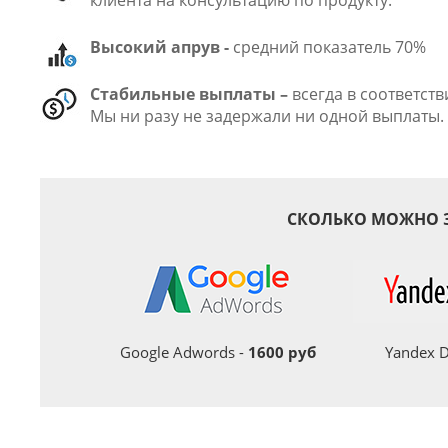
клиента на консультацию по продукту.
Высокий апрув -
средний показатель 70%
Стабильные выплаты –
всегда в соответств
Мы ни разу не задержали ни одной выплаты.
СКОЛЬКО МОЖНО З
Google Adwords -
1600 руб
Yandex D